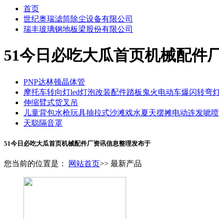
首页
世纪奥瑞滤筒除尘设备有限公司
瑞丰玻璃钢地板梁股份有限公司
51今日必吃大瓜首页机械配件
PNP达林顿晶体管
摩托车转向灯led灯泡改装配件踏板鬼火电动车爆闪转弯
伸缩臂式货叉吊
儿童背包水枪玩具抽拉式沙滩戏水夏天摆摊电动连发呲喷
天聪隔音罩
51今日必吃大瓜首页机械配件厂资讯信息整理发布于
您当前的位置是：
网站首页
>> 最新产品