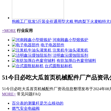
狗粮工厂批发5斤装全价通用型犬粮 鸭肉梨下火麦帕特犬
+MORE
行业应用
河南顾鑫小型熔炼炉
电子电器部件
注浆机牛油头灌浆机
洁明鑫沅缓蚀阻垢剂
有纺加厚白色窗帘辅料
台式圆瓶贴标机
51今日必吃大瓜首页机械配件厂产品资讯
51今日必吃大瓜首页机械配件厂资讯信息整理发布于
2024年08
MORE>
常见问题
FAQ
百分表的测量杆是怎么移动的
燃气安全电磁阀