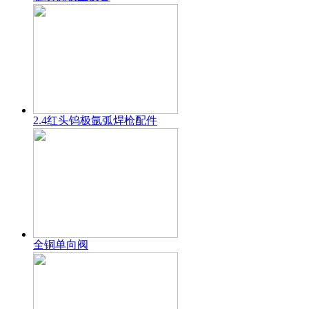
2.4红头钨极氩弧焊枪配件
全铜单向阀